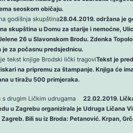
prema seoskom običaju.
jna godišnja skupština
28.04.2019. održana je g
jna skupština u Domu za starije i nemoćne, Uli
e Jelene 26 u Slavonskom Brodu. Zdenka Topol
 je za počasnu predsjednicu.
e tekst knjige Brodski lički tragovi
Tekst je pre
tiskari na pripremu za štampanje. Knjiga će im
na u tiražu 500 primjeraka.
a s drugim Ličkim udrugama
22.02.2019. Lička
edu u Zagrebu organizirala je Udruga Ličana Vi
 Zagreb. Bili su iz Broda: Petanović. Krpan, Grč