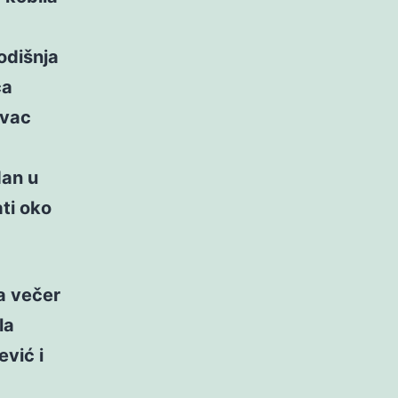
odišnja
ca
ovac
dan u
ati oko
 večer
la
ević i