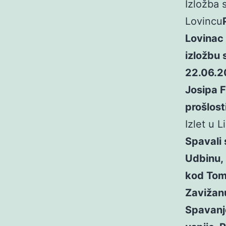
Izložba 
Lovincu
Lovinac 
izložbu 
22.06.20
Josipa F
prošlosti
Izlet u L
Spavali 
Udbinu, 
kod Tome
Zavižanu
Spavanje