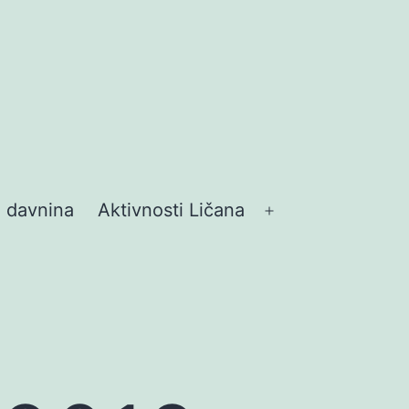
z davnina
Aktivnosti Ličana
Otvori
izbornik