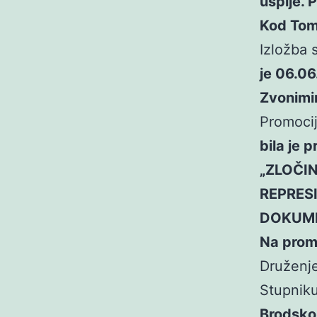
uspije. P
Kod Tome
Izložba s
je 06.06
Zvonimi
Promoci
bila je 
„ZLOČI
REPRESI
DOKUMEN
Na promo
Druženje
Stupnik
Brodskom