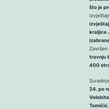
što je 
Izvješta
izvješta
kraljic
izabrana
Završen j
travnju 
400 stra
Suradnj
24. po r
Velebita
Tomičić.