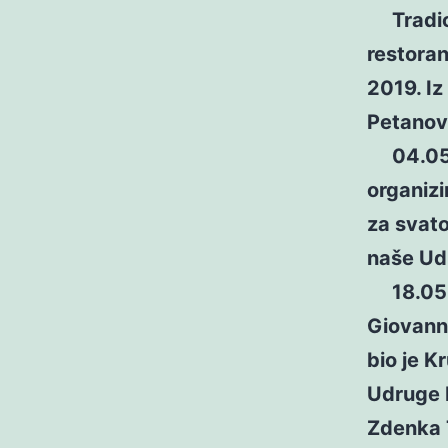
Tradici
restoran
2019. Iz
Petanovi
04.05.2
organizi
za svato
naše Ud
18.05.20
Giovanni
bio je K
Udruge L
Zdenka 