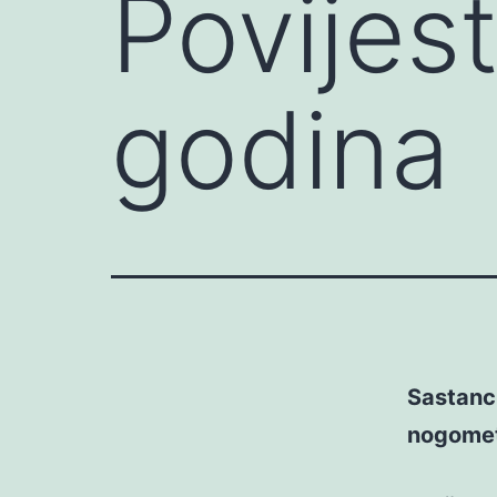
Povijes
godina
Sastanci
nogometa