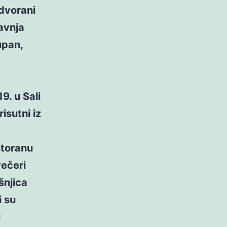
dvorani
avnja
upan,
9. u Sali
isutni iz
storanu
večeri
šnjica
i su
i