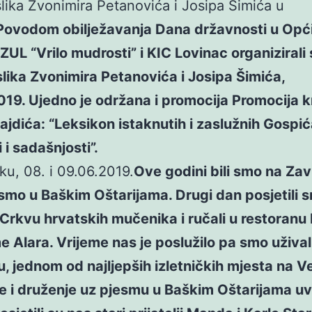
slika Zvonimira Petanovića i Josipa Šimića u
Povodom obilježavanja Dana državnosti u Opći
ZUL “Vrilo mudrosti” i KIC Lovinac organizirali
slika Zvonimira Petanovića i Josipa Šimića,
19. Ujedno je održana i promocija Promocija kn
ajdića: “Leksikon istaknutih i zaslužnih Gospi
 i sadašnjosti”.
iku, 08. i 09.06.2019.
Ove godini bili smo na Zav
smo u Baškim Oštarijama. Drugi dan posjetili 
Crkvu hrvatskih mučenika i ručali u restoranu
 Alara. Vrijeme nas je poslužilo pa smo užival
, jednom od najljepših izletničkih mjesta na Ve
 i druženje uz pjesmu u Baškim Oštarijama uvi