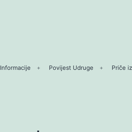
Informacije
Povijest Udruge
Priče i
ori
Otvori
Otvori
ornik
izbornik
izbornik