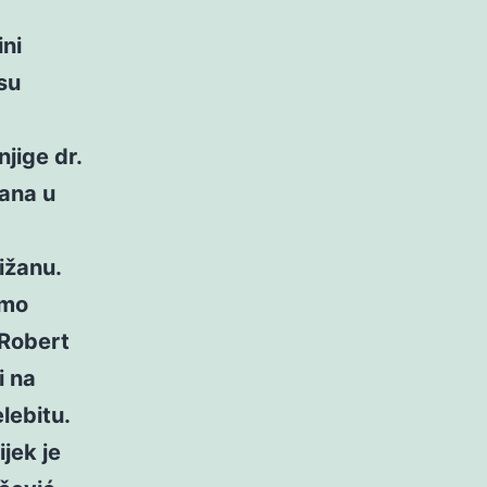
ni
 su
jige dr.
ćana u
ižanu.
smo
 Robert
i na
lebitu.
jek je