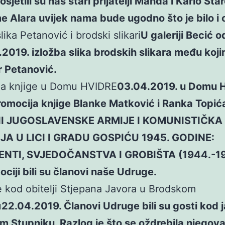
osjetili su nas stari prijatelji Manda i Karlo Sta
 Alara uvijek nama bude ugodno što je bilo i o
lika Petanović i brodski slikari
U galeriji Becić 
.2019. izložba slika brodskih slikara među kojim
r Petanović.
ja knjige u Domu HVIDRE
03.04.2019. u Domu 
promocija knjige Blanke Matković i Ranka Topić
NI JUGOSLAVENSKE ARMIJE I KOMUNISTIČKA
JA U LICI I GRADU GOSPIĆU 1945. GODINE:
TI, SVJEDOČANSTVA I GROBIŠTA (1944.-199
ciji bili su članovi naše Udruge.
 kod obitelji Stjepana Javora u Brodskom
u
22.04.2019. Članovi Udruge bili su gosti kod 
 Stupniku. Razlog je što se oždrebila njegova