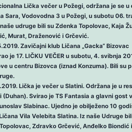
onalna Lička večer u Požegi, održana je se u 
a Sara, Vodovodna 3 u Požegi, u subotu 06. tr
 naše udruge bili su Zdenka Topolovac, Kaja Ž
ć, Murat, Draženović i Grčević.
019. Zavičajni klub Ličana „Gacka“ Bizovac
rao je 17. LIČKU VEČER u subotu, 4. svibnja 201
ve u centru Bizovca (iznad Konzuma). Bili su pr
ruge.
19. Lička je večer u Slatini. Održana je u re
 (Duhan). Svirao je TS Fantasia a glavni gost 
runoslav Slabinac. Ujedno je obilježeno 10 godi
ičana Vila Velebita Slatina. Iz naše Udruge bil
Topolovac, Zdravko Grčević, Anđelko Biondić 