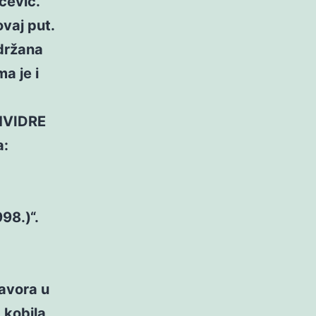
rčević.
vaj put.
održana
a je i
HVIDRE
a:
8.)“.
javora u
 kobila