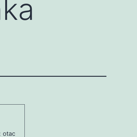
nka
: otac