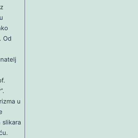
iz
 u
nko
. Od
natelj
f.
”.
rizma u
e
 slikara
ću.