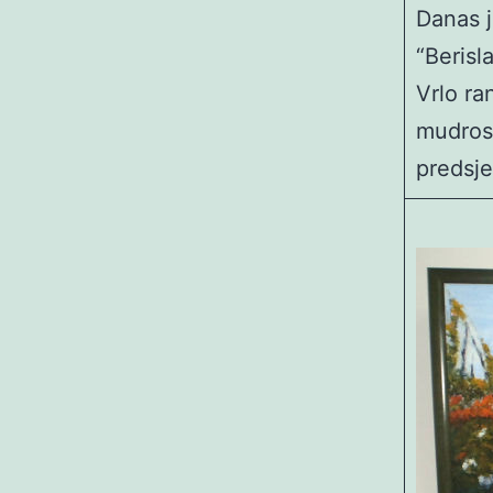
Danas j
“Berisl
Vrlo ra
mudros
predsje