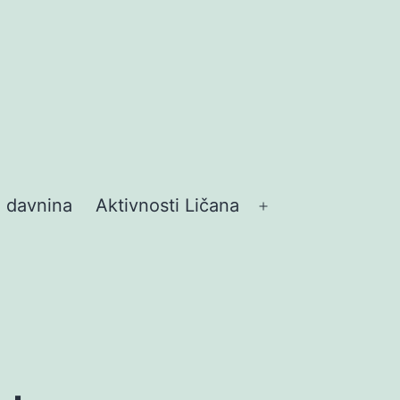
z davnina
Aktivnosti Ličana
Otvori
izbornik