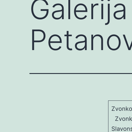
Galerija
Petanov
Zvonko
Zvonko 
Slavons