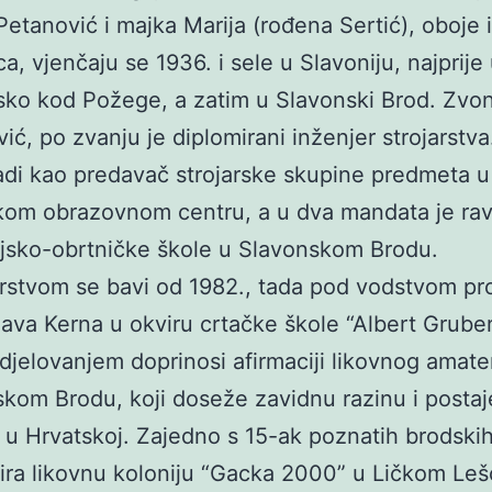
Petanović i majka Marija (rođena Sertić), oboje 
a, vjenčaju se 1936. i sele u Slavoniju, najprije
ko kod Požege, a zatim u Slavonski Brod. Zvo
ić, po zvanju je diplomirani inženjer strojarstva
adi kao predavač strojarske skupine predmeta u
kom obrazovnom centru, a u dva mandata je rav
ijsko-obrtničke škole u Slavonskom Brodu.
stvom se bavi od 1982., tada pod vodstvom pro
ava Kerna u okviru crtačke škole “Albert Gruber
djelovanjem doprinosi afirmaciji likovnog amate
kom Brodu, koji doseže zavidnu razinu i postaj
u Hrvatskoj. Zajedno s 15-ak poznatih brodskih
ira likovnu koloniju “Gacka 2000” u Ličkom Leš