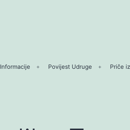
Informacije
Povijest Udruge
Priče i
ori
Otvori
Otvori
ornik
izbornik
izbornik