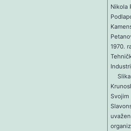
Nikola 
Podlapc
Kamens
Petanov
1970. r
Tehnič
Industr
Slikar
Krunosl
Svojim 
Slavons
uvažen 
organiz