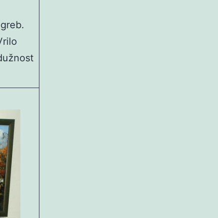
agreb.
rilo
dužnost